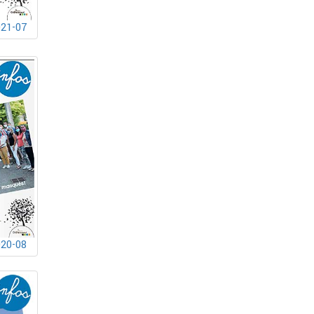
021-07
020-08