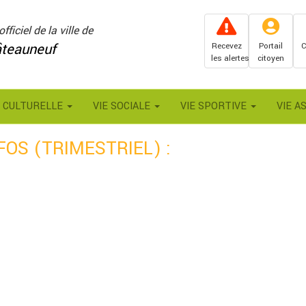
officiel de la ville de
teauneuf
Recevez
Portail
C
les alertes
citoyen
E CULTURELLE
VIE SOCIALE
VIE SPORTIVE
VIE A
OS (TRIMESTRIEL) :