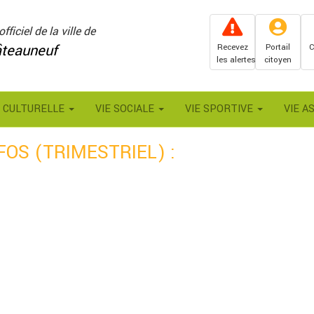
officiel de la ville de
teauneuf
Recevez
Portail
C
les alertes
citoyen
E CULTURELLE
VIE SOCIALE
VIE SPORTIVE
VIE A
OS (TRIMESTRIEL) :