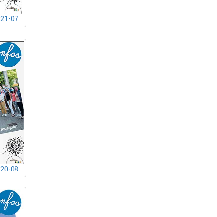
021-07
020-08