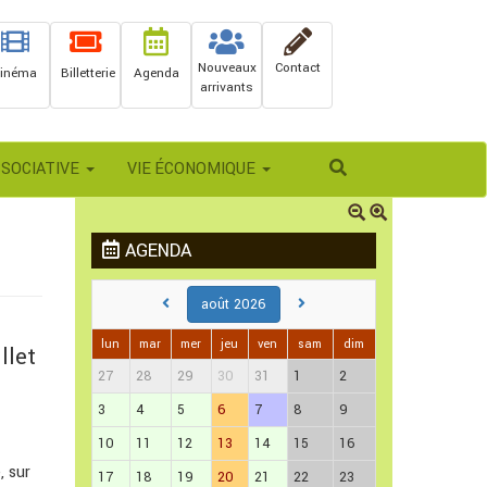
Nouveaux
Contact
inéma
Billetterie
Agenda
arrivants
Rechercher
SSOCIATIVE
VIE ÉCONOMIQUE
AGENDA
août 2026
lun
mar
mer
jeu
ven
sam
dim
llet
27
28
29
30
31
1
2
3
4
5
6
7
8
9
10
11
12
13
14
15
16
, sur
17
18
19
20
21
22
23