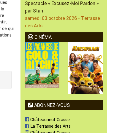
ques
Spectacle « Excusez-Moi Pardon »
 la
par Stan
tre
samedi 03 octobre 2026 - Terrasse
tir.
des Arts
r ce qui
ations
CINÉMA
ABONNEZ-VOUS
Châteauneuf Grasse
La Terrasse des Arts
Châteauneuf Grasse