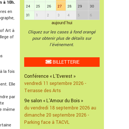
n à 10h.
24
25
26
27
28
29
30
ères en
31
1
2
3
4
5
6
tographe,
aujourd'hui
of Art à
Cliquez sur les cases à fond orangé
llege of
pour obtenir plus de détails sur
l'événement.
ns
BILLETTERIE
 la fois
Conférence « L'Everest »
vendredi 11 septembre 2026 -
ent. Elle
Terrasse des Arts
endre par
9e salon « L'Amour du Bois »
tte
du vendredi 18 septembre 2026 au
nce même
dimanche 20 septembre 2026 -
Parking face à TACVL
ertaine