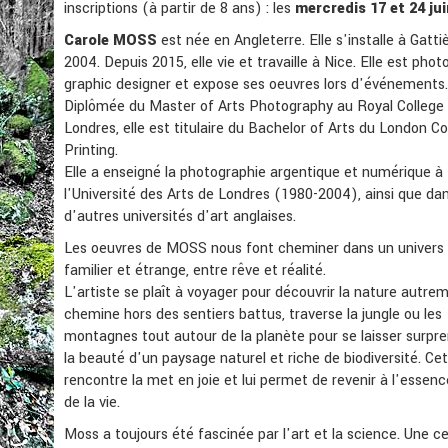
inscriptions (à partir de 8 ans) : les
mercredis 17 et 24 jui
Carole MOSS
est née en Angleterre. Elle s'installe à Gatti
2004. Depuis 2015, elle vie et travaille à Nice. Elle est pho
graphic designer et expose ses oeuvres lors d'événements.
Diplômée du Master of Arts Photography au Royal College 
Londres, elle est titulaire du Bachelor of Arts du London Co
Printing.
Elle a enseigné la photographie argentique et numérique à
l'Université des Arts de Londres (1980-2004), ainsi que da
d'autres universités d'art anglaises.
Les oeuvres de MOSS nous font cheminer dans un univers à
familier et étrange, entre rêve et réalité.
L'artiste se plaît à voyager pour découvrir la nature autrem
chemine hors des sentiers battus, traverse la jungle ou les
montagnes tout autour de la planète pour se laisser surpr
la beauté d'un paysage naturel et riche de biodiversité. Ce
rencontre la met en joie et lui permet de revenir à l'esse
de la vie.
Moss a toujours été fascinée par l'art et la science. Une c