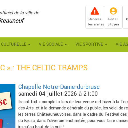
officiel de la ville de
teauneuf
Recevez
Portail
C
les alertes
citoyen
E CULTURELLE
VIE SOCIALE
VIE SPORTIVE
VIE A
C » : THE CELTIC TRAMPS
Chapelle Notre-Dame-du-brusc
samedi 04 juillet 2026 à 21:00
Ils ont fait « complet » lors de leur venue cet hiver à la Te
des Arts, et à la demande générale du public, les voici de r
les terres Châteauneuvoises, dans le cadre du Festival des
du Brusc, dans l’oliveraie enchantée, pour vous faire danse
jusqu’au bout de la nuit !