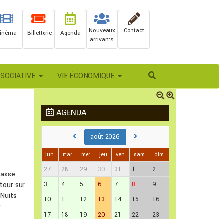
Nouveaux
Contact
inéma
Billetterie
Agenda
arrivants
Rechercher
SSOCIATIVE
VIE ÉCONOMIQUE
AGENDA
août 2026
lun
mar
mer
jeu
ven
sam
dim
27
28
29
30
31
1
2
rrasse
etour sur
3
4
5
6
7
8
9
 Nuits
10
11
12
13
14
15
16
r
17
18
19
20
21
22
23