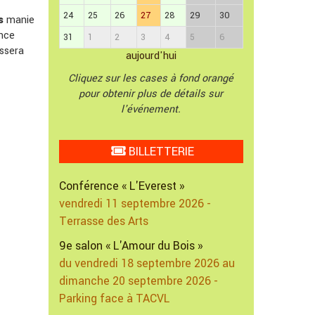
24
25
26
27
28
29
30
s
manie
ance
31
1
2
3
4
5
6
issera
aujourd'hui
Cliquez sur les cases à fond orangé
pour obtenir plus de détails sur
l'événement.
BILLETTERIE
Conférence « L'Everest »
vendredi 11 septembre 2026 -
Terrasse des Arts
9e salon « L'Amour du Bois »
du vendredi 18 septembre 2026 au
dimanche 20 septembre 2026 -
Parking face à TACVL