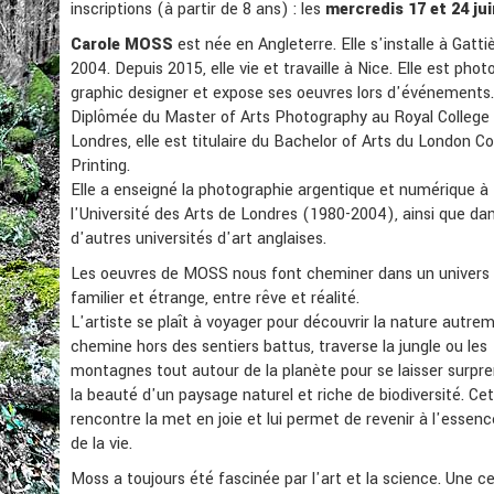
inscriptions (à partir de 8 ans) : les
mercredis 17 et 24 jui
Carole MOSS
est née en Angleterre. Elle s'installe à Gatti
2004. Depuis 2015, elle vie et travaille à Nice. Elle est pho
graphic designer et expose ses oeuvres lors d'événements.
Diplômée du Master of Arts Photography au Royal College 
Londres, elle est titulaire du Bachelor of Arts du London Co
Printing.
Elle a enseigné la photographie argentique et numérique à
l'Université des Arts de Londres (1980-2004), ainsi que da
d'autres universités d'art anglaises.
Les oeuvres de MOSS nous font cheminer dans un univers à
familier et étrange, entre rêve et réalité.
L'artiste se plaît à voyager pour découvrir la nature autrem
chemine hors des sentiers battus, traverse la jungle ou les
montagnes tout autour de la planète pour se laisser surpr
la beauté d'un paysage naturel et riche de biodiversité. Ce
rencontre la met en joie et lui permet de revenir à l'esse
de la vie.
Moss a toujours été fascinée par l'art et la science. Une c