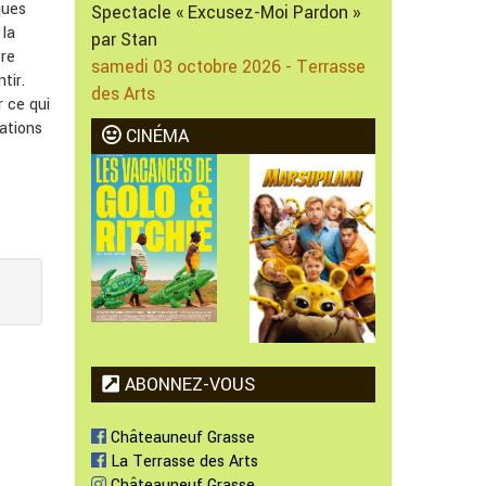
ques
Spectacle « Excusez-Moi Pardon »
 la
par Stan
tre
samedi 03 octobre 2026 - Terrasse
tir.
des Arts
r ce qui
ations
CINÉMA
ABONNEZ-VOUS
Châteauneuf Grasse
La Terrasse des Arts
Châteauneuf Grasse