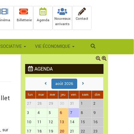
Nouveaux
Contact
inéma
Billetterie
Agenda
arrivants
Rechercher
SSOCIATIVE
VIE ÉCONOMIQUE
AGENDA
août 2026
lun
mar
mer
jeu
ven
sam
dim
llet
27
28
29
30
31
1
2
3
4
5
6
7
8
9
10
11
12
13
14
15
16
, sur
17
18
19
20
21
22
23