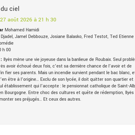
du ciel
 27 août 2026 à 21 h 30
par
Mohamed Hamidi
s Djadel, Jamel Debbouze, Josiane Balasko, Fred Testot, Ted Etienne
omédie
0 h 00
:
Ilyès mène une vie joyeuse dans la banlieue de Roubaix. Seul probl
rès avoir échoué deux fois, c’est sa dernière chance de l’avoir et de
in fier ses parents. Mais un incendie survient pendant le bac blanc, e
’en être à l’origine… Exclu de son lycée, il doit quitter son quartier et 
ul établissement qui l’accepte : le pensionnat catholique de Saint-Alb
 en Bourgogne. Entre choc des cultures et quête de rédemption, Ilyès
rmonter ses préjugés… Et ceux des autres.