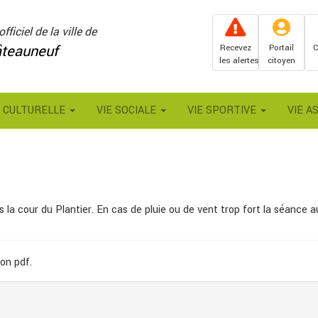
officiel de la ville de
teauneuf
Recevez
Portail
C
les alertes
citoyen
E CULTURELLE
VIE SOCIALE
VIE SPORTIVE
VIE A
 la cour du Plantier. En cas de pluie ou de vent trop fort la séance a
on pdf.