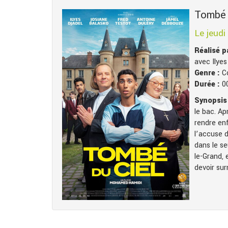
Tombé 
Le jeudi
Réalisé 
avec Ilye
Genre :
C
Durée :
0
Synopsis 
le bac. Ap
rendre enf
l’accuse d
dans le se
le-Grand,
devoir su