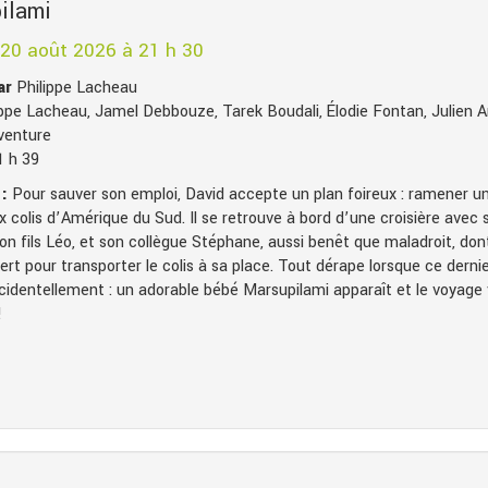
ilami
 20 août 2026 à 21 h 30
par
Philippe Lacheau
ppe Lacheau, Jamel Debbouze, Tarek Boudali, Élodie Fontan, Julien Ar
venture
1 h 39
:
Pour sauver son emploi, David accepte un plan foireux : ramener u
 colis d’Amérique du Sud. Il se retrouve à bord d’une croisière avec 
on fils Léo, et son collègue Stéphane, aussi benêt que maladroit, don
ert pour transporter le colis à sa place. Tout dérape lorsque ce derni
cidentellement : un adorable bébé Marsupilami apparaît et le voyage 
!