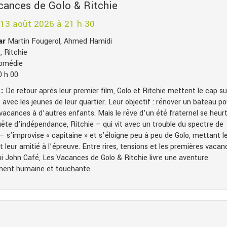
cances de Golo & Ritchie
 13 août 2026 à 21 h 30
par
Martin Fougerol, Ahmed Hamidi
, Ritchie
omédie
0 h 00
:
De retour après leur premier film, Golo et Ritchie mettent le cap su
vec les jeunes de leur quartier. Leur objectif : rénover un bateau po
 vacances à d’autres enfants. Mais le rêve d’un été fraternel se heur
uête d’indépendance, Ritchie – qui vit avec un trouble du spectre de
– s’improvise « capitaine » et s’éloigne peu à peu de Golo, mettant l
t leur amitié à l’épreuve. Entre rires, tensions et les premières vacan
mi John Café, Les Vacances de Golo & Ritchie livre une aventure
ent humaine et touchante.