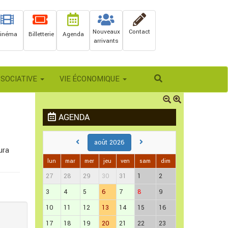
Nouveaux
Contact
inéma
Billetterie
Agenda
arrivants
Rechercher
SSOCIATIVE
VIE ÉCONOMIQUE
AGENDA
août 2026
ura
lun
mar
mer
jeu
ven
sam
dim
27
28
29
30
31
1
2
3
4
5
6
7
8
9
10
11
12
13
14
15
16
17
18
19
20
21
22
23