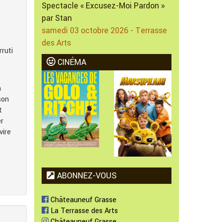
Spectacle « Excusez-Moi Pardon »
par Stan
samedi 03 octobre 2026 - Terrasse
des Arts
ruti
CINÉMA
n
son
t
er
vire
ABONNEZ-VOUS
Châteauneuf Grasse
La Terrasse des Arts
Châteauneuf Grasse