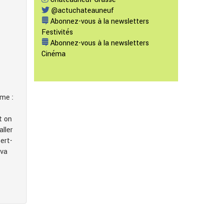
@actuchateauneuf
Abonnez-vous à la newsletters
Festivités
Abonnez-vous à la newsletters
Cinéma
ème :
t on
aller
ert-
 va