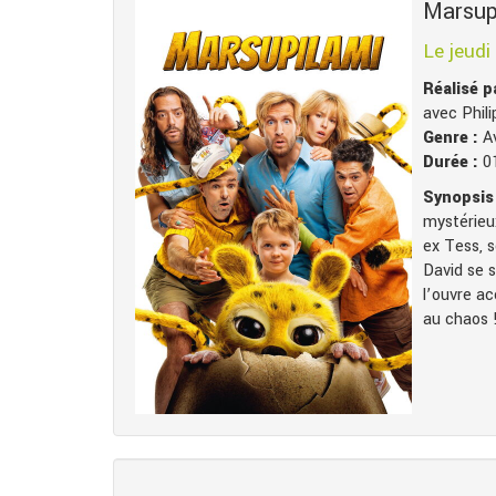
Marsup
Le jeudi
Réalisé 
avec Phili
Genre :
A
Durée :
0
Synopsis 
mystérieux
ex Tess, s
David se s
l’ouvre ac
au chaos 