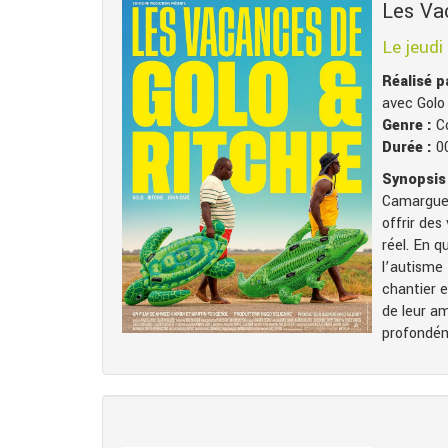
Les Va
Le jeudi
Réalisé 
avec Golo 
Genre :
C
Durée :
0
Synopsis 
Camargue a
offrir des
réel. En q
l’autisme 
chantier e
de leur a
profondém