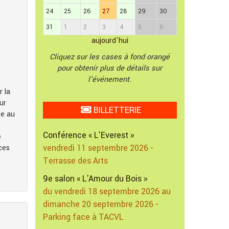
24
25
26
27
28
29
30
31
1
2
3
4
5
6
aujourd'hui
Cliquez sur les cases à fond orangé
pour obtenir plus de détails sur
l'événement.
r la
ur
BILLETTERIE
te au
Conférence « L'Everest »
e
vendredi 11 septembre 2026 -
ces
Terrasse des Arts
9e salon « L'Amour du Bois »
du vendredi 18 septembre 2026 au
dimanche 20 septembre 2026 -
Parking face à TACVL