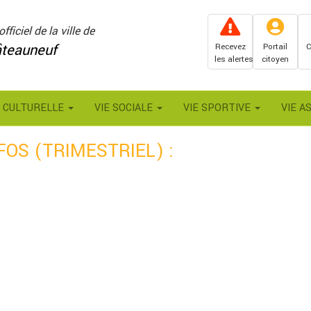
officiel de la ville de
teauneuf
Recevez
Portail
C
les alertes
citoyen
E CULTURELLE
VIE SOCIALE
VIE SPORTIVE
VIE A
OS (TRIMESTRIEL) :