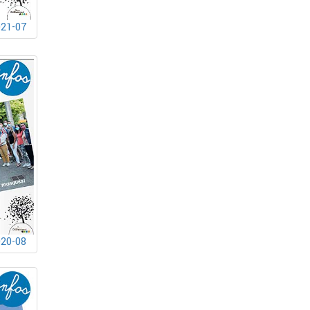
021-07
020-08