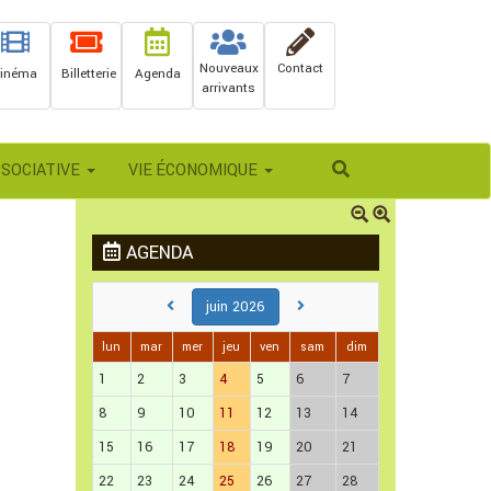
Nouveaux
Contact
inéma
Billetterie
Agenda
arrivants
Rechercher
SSOCIATIVE
VIE ÉCONOMIQUE
AGENDA
juin 2026
lun
mar
mer
jeu
ven
sam
dim
1
2
3
4
5
6
7
8
9
10
11
12
13
14
15
16
17
18
19
20
21
22
23
24
25
26
27
28