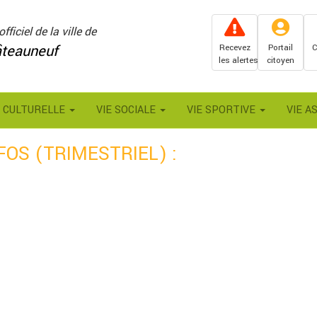
officiel de la ville de
teauneuf
Recevez
Portail
C
les alertes
citoyen
E CULTURELLE
VIE SOCIALE
VIE SPORTIVE
VIE A
OS (TRIMESTRIEL) :