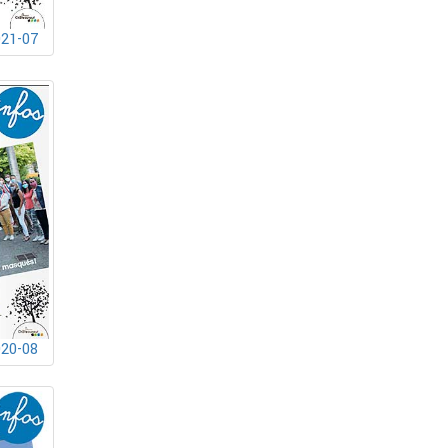
021-07
020-08