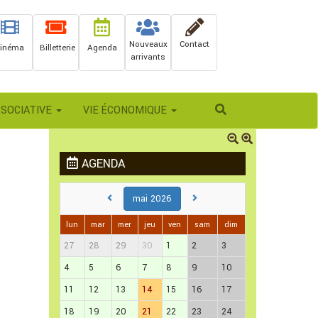
Nouveaux
Contact
inéma
Billetterie
Agenda
arrivants
Rechercher
SSOCIATIVE
VIE ÉCONOMIQUE
AGENDA
mai 2026
lun
mar
mer
jeu
ven
sam
dim
27
28
29
30
1
2
3
4
5
6
7
8
9
10
11
12
13
14
15
16
17
18
19
20
21
22
23
24