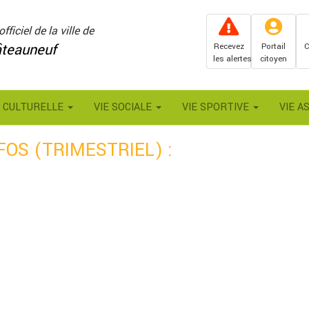
officiel de la ville de
teauneuf
Recevez
Portail
C
les alertes
citoyen
E CULTURELLE
VIE SOCIALE
VIE SPORTIVE
VIE A
OS (TRIMESTRIEL) :