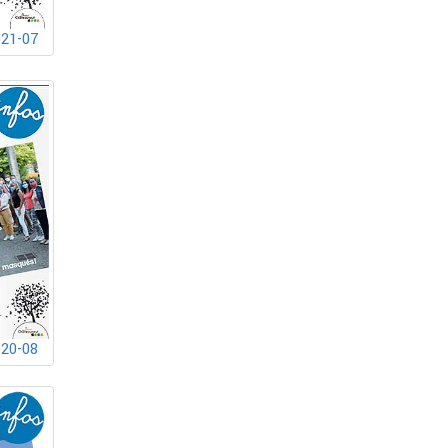
021-07
020-08