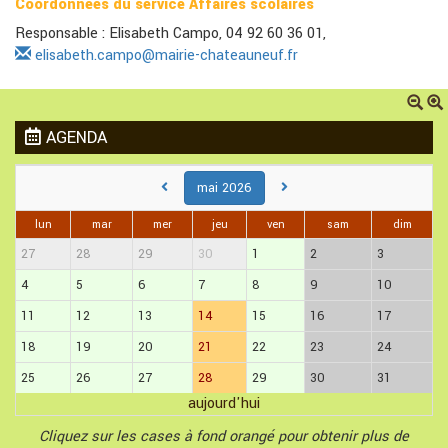
Coordonnées du service Affaires scolaires
Responsable : Elisabeth Campo, 04 92 60 36 01,
elisabeth.campo@mairie-chateauneuf.fr
AGENDA
mai 2026
lun
mar
mer
jeu
ven
sam
dim
27
28
29
30
1
2
3
4
5
6
7
8
9
10
11
12
13
14
15
16
17
18
19
20
21
22
23
24
25
26
27
28
29
30
31
aujourd'hui
Cliquez sur les cases à fond orangé pour obtenir plus de