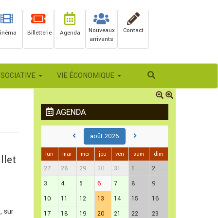
Nouveaux
Contact
inéma
Billetterie
Agenda
arrivants
Rechercher
SSOCIATIVE
VIE ÉCONOMIQUE
AGENDA
août 2026
lun
mar
mer
jeu
ven
sam
dim
llet
27
28
29
30
31
1
2
3
4
5
6
7
8
9
10
11
12
13
14
15
16
, sur
17
18
19
20
21
22
23