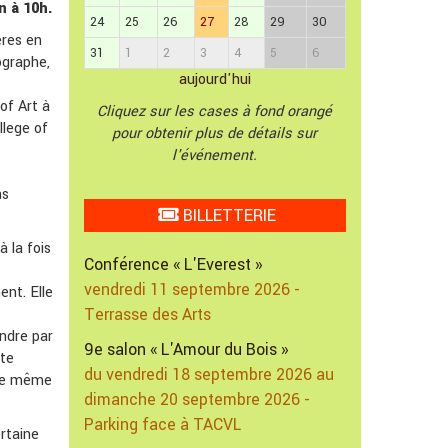
n à 10h.
24
25
26
27
28
29
30
ères en
31
1
2
3
4
5
6
tographe,
aujourd'hui
of Art à
Cliquez sur les cases à fond orangé
llege of
pour obtenir plus de détails sur
l'événement.
ns
BILLETTERIE
 la fois
Conférence « L'Everest »
vendredi 11 septembre 2026 -
ent. Elle
Terrasse des Arts
endre par
9e salon « L'Amour du Bois »
tte
du vendredi 18 septembre 2026 au
nce même
dimanche 20 septembre 2026 -
Parking face à TACVL
ertaine