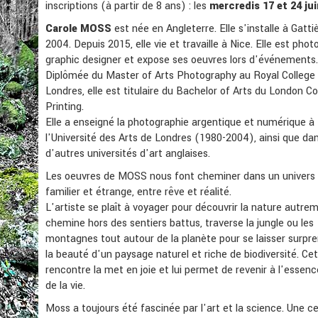
inscriptions (à partir de 8 ans) : les
mercredis 17 et 24 jui
Carole MOSS
est née en Angleterre. Elle s'installe à Gatti
2004. Depuis 2015, elle vie et travaille à Nice. Elle est pho
graphic designer et expose ses oeuvres lors d'événements.
Diplômée du Master of Arts Photography au Royal College 
Londres, elle est titulaire du Bachelor of Arts du London Co
Printing.
Elle a enseigné la photographie argentique et numérique à
l'Université des Arts de Londres (1980-2004), ainsi que da
d'autres universités d'art anglaises.
Les oeuvres de MOSS nous font cheminer dans un univers à
familier et étrange, entre rêve et réalité.
L'artiste se plaît à voyager pour découvrir la nature autrem
chemine hors des sentiers battus, traverse la jungle ou les
montagnes tout autour de la planète pour se laisser surpr
la beauté d'un paysage naturel et riche de biodiversité. Ce
rencontre la met en joie et lui permet de revenir à l'esse
de la vie.
Moss a toujours été fascinée par l'art et la science. Une c