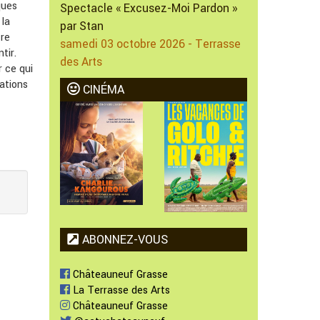
ques
Spectacle « Excusez-Moi Pardon »
 la
par Stan
tre
samedi 03 octobre 2026 - Terrasse
tir.
des Arts
r ce qui
ations
CINÉMA
ABONNEZ-VOUS
Châteauneuf Grasse
La Terrasse des Arts
Châteauneuf Grasse