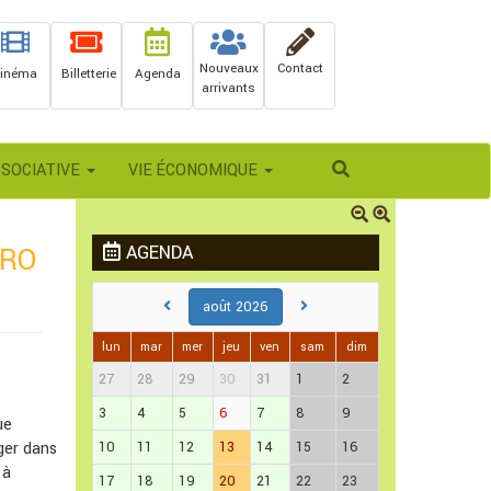
Nouveaux
Contact
inéma
Billetterie
Agenda
arrivants
Rechercher
SSOCIATIVE
VIE ÉCONOMIQUE
ERO
AGENDA
août 2026
lun
mar
mer
jeu
ven
sam
dim
27
28
29
30
31
1
2
3
4
5
6
7
8
9
ue
ger dans
10
11
12
13
14
15
16
 à
17
18
19
20
21
22
23