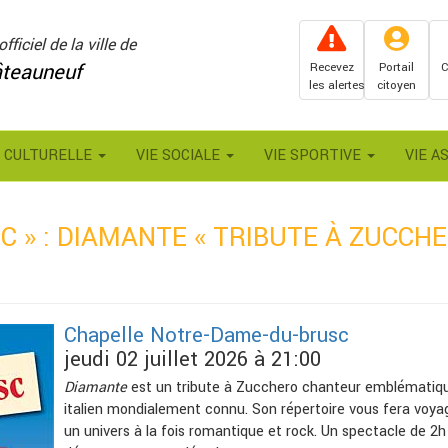
officiel de la ville de
teauneuf
Recevez
Portail
C
les alertes
citoyen
E CULTURELLE
VIE SOCIALE
VIE SPORTIVE
VIE A
C » : DIAMANTE « TRIBUTE À ZUCCH
Chapelle Notre-Dame-du-brusc
jeudi 02 juillet 2026 à 21:00
Diamante
est un tribute à Zucchero chanteur emblématiq
italien mondialement connu. Son répertoire vous fera voya
un univers à la fois romantique et rock. Un spectacle de 2h