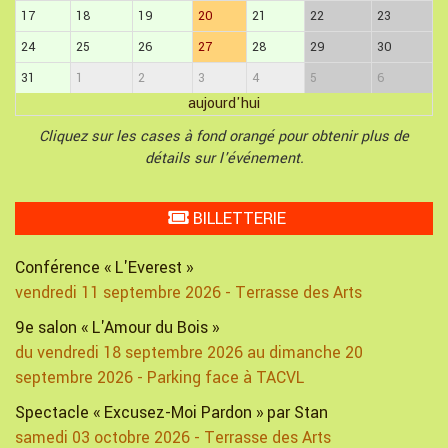
17
18
19
20
21
22
23
24
25
26
27
28
29
30
31
1
2
3
4
5
6
aujourd'hui
Cliquez sur les cases à fond orangé pour obtenir plus de
détails sur l'événement.
BILLETTERIE
Conférence « L'Everest »
vendredi 11 septembre 2026 - Terrasse des Arts
9e salon « L'Amour du Bois »
du vendredi 18 septembre 2026 au dimanche 20
septembre 2026 - Parking face à TACVL
Spectacle « Excusez-Moi Pardon » par Stan
samedi 03 octobre 2026 - Terrasse des Arts