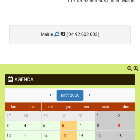
71 / 04 92 603 603) ou en Mairie.
Mairie
(04 92 603 603)
AGENDA
août 2026
lun
mar
mer
jeu
ven
sam
dim
27
28
29
30
31
1
2
3
4
5
6
7
8
9
10
11
12
13
14
15
16