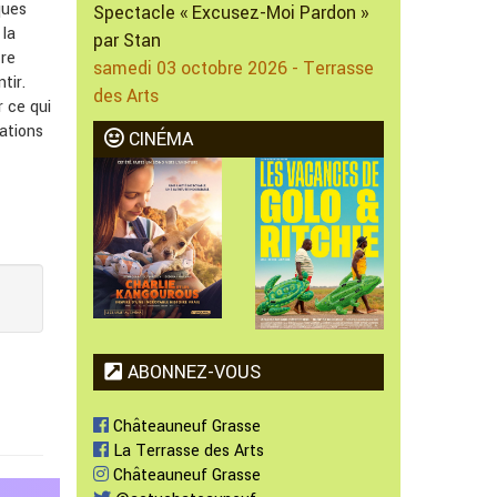
ques
Spectacle « Excusez-Moi Pardon »
 la
par Stan
tre
samedi 03 octobre 2026 - Terrasse
tir.
des Arts
r ce qui
ations
CINÉMA
ABONNEZ-VOUS
Châteauneuf Grasse
La Terrasse des Arts
Châteauneuf Grasse