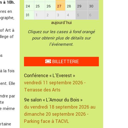
n à 10h.
24
25
26
27
28
29
30
ères en
31
1
2
3
4
5
6
tographe,
aujourd'hui
of Art à
Cliquez sur les cases à fond orangé
llege of
pour obtenir plus de détails sur
l'événement.
ns
BILLETTERIE
 la fois
Conférence « L'Everest »
vendredi 11 septembre 2026 -
ent. Elle
Terrasse des Arts
endre par
9e salon « L'Amour du Bois »
tte
du vendredi 18 septembre 2026 au
nce même
dimanche 20 septembre 2026 -
Parking face à TACVL
ertaine