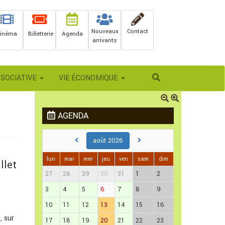
Nouveaux
Contact
inéma
Billetterie
Agenda
arrivants
Rechercher
SSOCIATIVE
VIE ÉCONOMIQUE
AGENDA
août 2026
lun
mar
mer
jeu
ven
sam
dim
llet
27
28
29
30
31
1
2
3
4
5
6
7
8
9
10
11
12
13
14
15
16
, sur
17
18
19
20
21
22
23