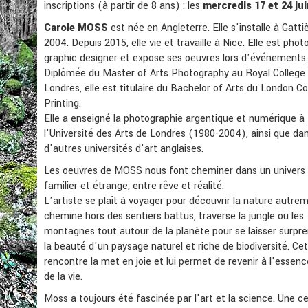
inscriptions (à partir de 8 ans) : les
mercredis 17 et 24 jui
Carole MOSS
est née en Angleterre. Elle s'installe à Gatti
2004. Depuis 2015, elle vie et travaille à Nice. Elle est pho
graphic designer et expose ses oeuvres lors d'événements.
Diplômée du Master of Arts Photography au Royal College 
Londres, elle est titulaire du Bachelor of Arts du London Co
Printing.
Elle a enseigné la photographie argentique et numérique à
l'Université des Arts de Londres (1980-2004), ainsi que da
d'autres universités d'art anglaises.
Les oeuvres de MOSS nous font cheminer dans un univers à
familier et étrange, entre rêve et réalité.
L'artiste se plaît à voyager pour découvrir la nature autrem
chemine hors des sentiers battus, traverse la jungle ou les
montagnes tout autour de la planète pour se laisser surpr
la beauté d'un paysage naturel et riche de biodiversité. Ce
rencontre la met en joie et lui permet de revenir à l'esse
de la vie.
Moss a toujours été fascinée par l'art et la science. Une c