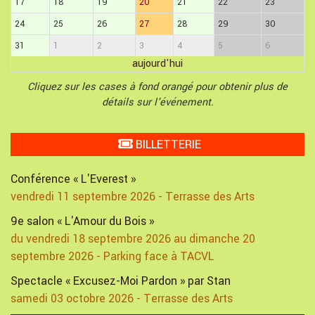
17
18
19
20
21
22
23
24
25
26
27
28
29
30
31
1
2
3
4
5
6
aujourd'hui
Cliquez sur les cases à fond orangé pour obtenir plus de
détails sur l'événement.
BILLETTERIE
Conférence « L'Everest »
vendredi 11 septembre 2026 - Terrasse des Arts
9e salon « L'Amour du Bois »
du vendredi 18 septembre 2026 au dimanche 20
septembre 2026 - Parking face à TACVL
Spectacle « Excusez-Moi Pardon » par Stan
samedi 03 octobre 2026 - Terrasse des Arts