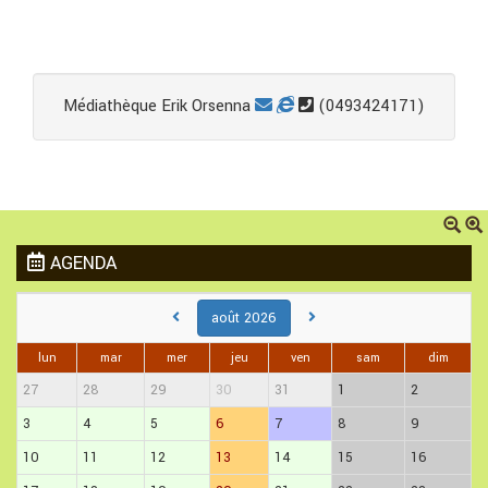
Médiathèque Erik Orsenna
(0493424171)
AGENDA
août 2026
lun
mar
mer
jeu
ven
sam
dim
27
28
29
30
31
1
2
3
4
5
6
7
8
9
10
11
12
13
14
15
16