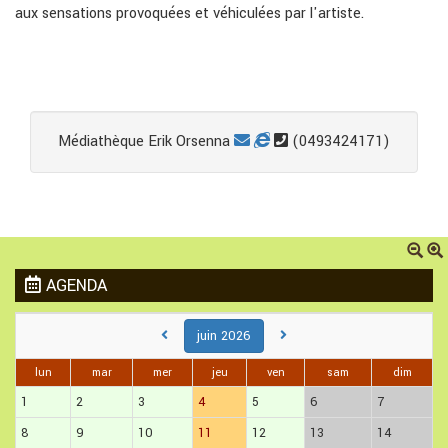
aux sensations provoquées et véhiculées par l'artiste.
Médiathèque Erik Orsenna
(0493424171)
AGENDA
juin 2026
lun
mar
mer
jeu
ven
sam
dim
1
2
3
4
5
6
7
8
9
10
11
12
13
14