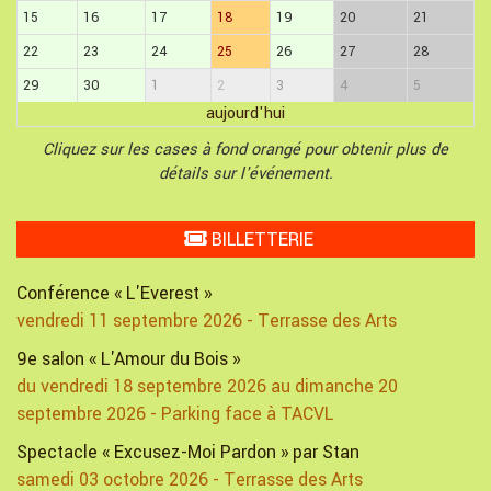
15
16
17
18
19
20
21
22
23
24
25
26
27
28
29
30
1
2
3
4
5
aujourd'hui
Cliquez sur les cases à fond orangé pour obtenir plus de
détails sur l'événement.
BILLETTERIE
Conférence « L'Everest »
vendredi 11 septembre 2026 - Terrasse des Arts
9e salon « L'Amour du Bois »
du vendredi 18 septembre 2026 au dimanche 20
septembre 2026 - Parking face à TACVL
Spectacle « Excusez-Moi Pardon » par Stan
samedi 03 octobre 2026 - Terrasse des Arts