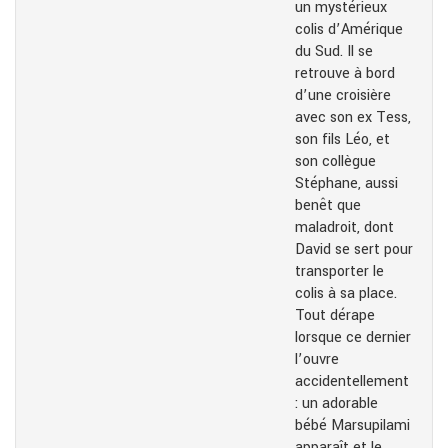
un mystérieux
colis d’Amérique
du Sud. Il se
retrouve à bord
d’une croisière
avec son ex Tess,
son fils Léo, et
son collègue
Stéphane, aussi
benêt que
maladroit, dont
David se sert pour
transporter le
colis à sa place.
Tout dérape
lorsque ce dernier
l’ouvre
accidentellement
: un adorable
bébé Marsupilami
apparaît et le