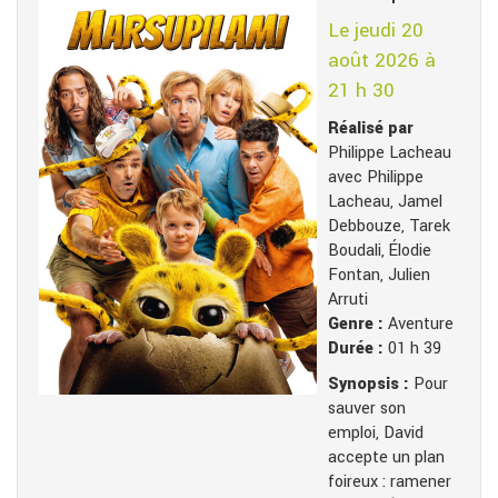
Le jeudi 20
août 2026 à
21 h 30
Réalisé par
Philippe Lacheau
avec Philippe
Lacheau, Jamel
Debbouze, Tarek
Boudali, Élodie
Fontan, Julien
Arruti
Genre :
Aventure
Durée :
01 h 39
Synopsis :
Pour
sauver son
emploi, David
accepte un plan
foireux : ramener