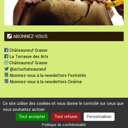
ABONNEZ-VOUS
Châteauneuf Grasse
La Terrasse des Arts
Châteauneuf Grasse
@actuchateauneuf
Abonnez-vous à la newsletters Festivités
Abonnez-vous à la newsletters Cinéma
Ce site utilise des cookies et vous donne le contrôle sur ceux que
vous souhaitez activer
Plan du site
-
Mentions légales
-
Politique de confidentialité
Webmaster :
webmaster@ville-chateauneuf.fr
Tout accepter
Tout refuser
Personnaliser
Dernière modification : Saturday 25 July 2026 à 14:03
En cas de problème d'accessibilité, merci de contacter le webmaster.
Politique de confidentialité