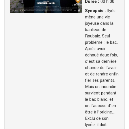
Durée :
00 h 00
Synopsis :
Ilyès
mène une vie
joyeuse dans la
banlieue de
Roubaix. Seul
problème : le bac.
Après avoir
échoué deux fois,
c’est sa dernière
chance de l’avoir
et de rendre enfin
fier ses parents.
Mais un incendie
survient pendant
le bac blanc, et
on l’accuse d’en
être à l’origine…
Exclu de son
lycée, il doit