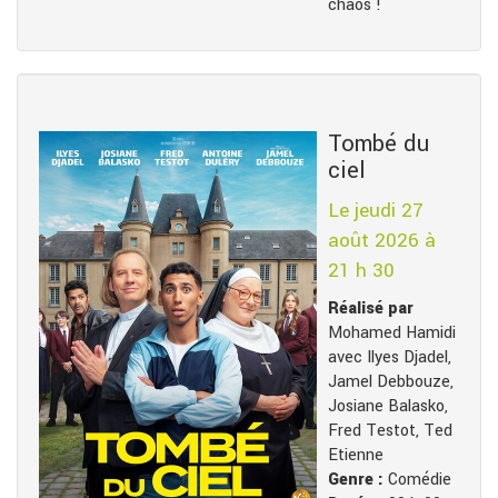
chaos !
Tombé du
ciel
Le jeudi 27
août 2026 à
21 h 30
Réalisé par
Mohamed Hamidi
avec Ilyes Djadel,
Jamel Debbouze,
Josiane Balasko,
Fred Testot, Ted
Etienne
Genre :
Comédie