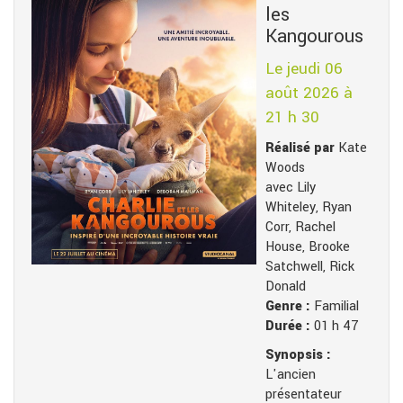
les
Kangourous
Le jeudi 06
août 2026 à
21 h 30
Réalisé par
Kate
Woods
avec Lily
Whiteley, Ryan
Corr, Rachel
House, Brooke
Satchwell, Rick
Donald
Genre :
Familial
Durée :
01 h 47
Synopsis :
L'ancien
présentateur