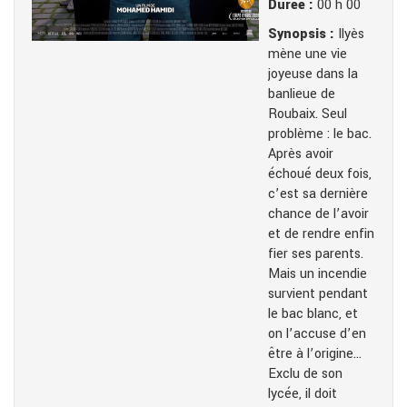
Durée :
00 h 00
Synopsis :
Ilyès
mène une vie
joyeuse dans la
banlieue de
Roubaix. Seul
problème : le bac.
Après avoir
échoué deux fois,
c’est sa dernière
chance de l’avoir
et de rendre enfin
fier ses parents.
Mais un incendie
survient pendant
le bac blanc, et
on l’accuse d’en
être à l’origine…
Exclu de son
lycée, il doit