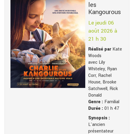
les
Kangourous
Le jeudi 06
août 2026 à
21 h 30
Réalisé par
Kate
Woods
avec Lily
Whiteley, Ryan
Corr, Rachel
House, Brooke
Satchwell, Rick
Donald
Genre :
Familial
Durée :
01 h 47
Synopsis :
L'ancien
présentateur