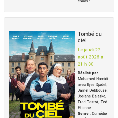
chaos !
Tombé du
ciel
Le jeudi 27
août 2026 à
21 h 30
Réalisé par
Mohamed Hamidi
avec Ilyes Djadel,
Jamel Debbouze,
Josiane Balasko,
Fred Testot, Ted
Etienne
Genre :
Comédie