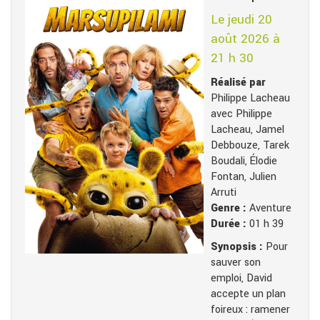
Le jeudi 20
août 2026 à
21 h 30
Réalisé par
Philippe Lacheau
avec Philippe
Lacheau, Jamel
Debbouze, Tarek
Boudali, Élodie
Fontan, Julien
Arruti
Genre :
Aventure
Durée :
01 h 39
Synopsis :
Pour
sauver son
emploi, David
accepte un plan
foireux : ramener