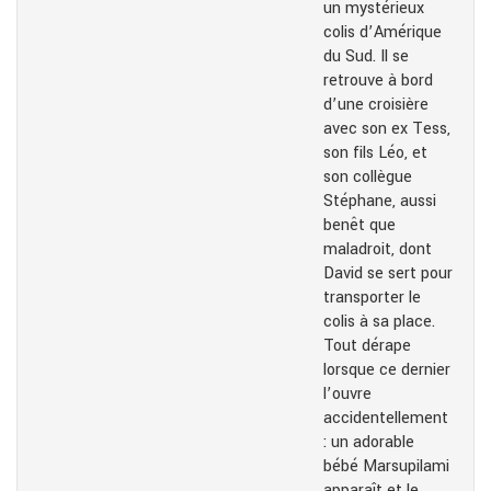
un mystérieux
colis d’Amérique
du Sud. Il se
retrouve à bord
d’une croisière
avec son ex Tess,
son fils Léo, et
son collègue
Stéphane, aussi
benêt que
maladroit, dont
David se sert pour
transporter le
colis à sa place.
Tout dérape
lorsque ce dernier
l’ouvre
accidentellement
: un adorable
bébé Marsupilami
apparaît et le