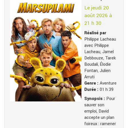
Le jeudi 20
août 2026 à
21 h 30
Réalisé par
Philippe Lacheau
avec Philippe
Lacheau, Jamel
Debbouze, Tarek
Boudali, Élodie
Fontan, Julien
Arruti
Genre :
Aventure
Durée :
01 h 39
Synopsis :
Pour
sauver son
emploi, David
accepte un plan
foireux : ramener