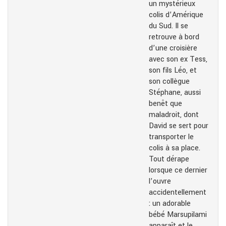
un mystérieux
colis d’Amérique
du Sud. Il se
retrouve à bord
d’une croisière
avec son ex Tess,
son fils Léo, et
son collègue
Stéphane, aussi
benêt que
maladroit, dont
David se sert pour
transporter le
colis à sa place.
Tout dérape
lorsque ce dernier
l’ouvre
accidentellement
: un adorable
bébé Marsupilami
apparaît et le