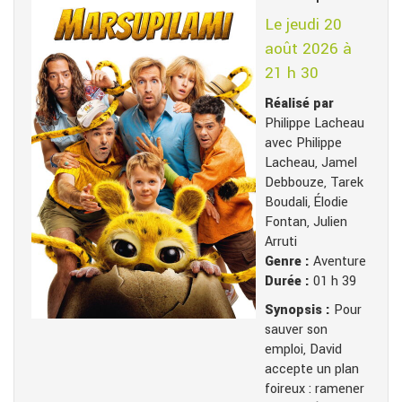
Le jeudi 20
août 2026 à
21 h 30
Réalisé par
Philippe Lacheau
avec Philippe
Lacheau, Jamel
Debbouze, Tarek
Boudali, Élodie
Fontan, Julien
Arruti
Genre :
Aventure
Durée :
01 h 39
Synopsis :
Pour
sauver son
emploi, David
accepte un plan
foireux : ramener